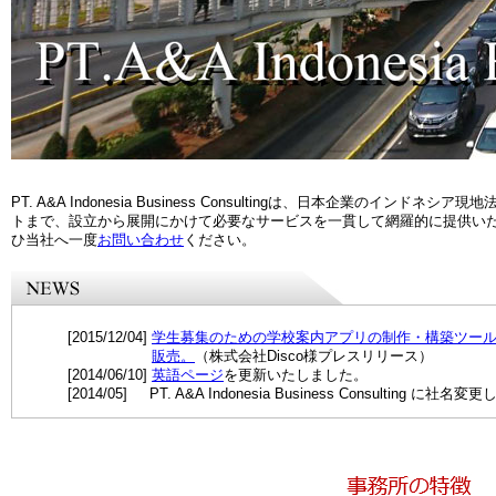
PT. A&A Indonesia Business Consultingは、日本企業のイ
トまで、設立から展開にかけて必要なサービスを一貫して網羅的に提供い
ひ当社へ一度
お問い合わせ
ください。
[2015/12/04]
学生募集のための学校案内アプリの制作・構築ツー
販売。
（株式会社Disco様プレスリリース）
[2014/06/10]
英語ページ
を更新いたしました。
[2014/05] PT. A&A Indonesia Business Consulting に社名